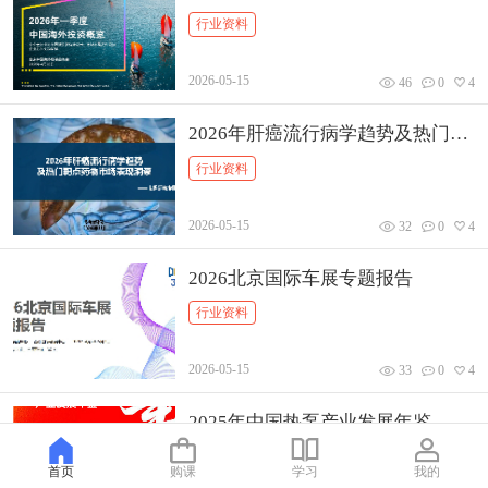
行业资料
2026-05-15
46
0
4
2026年肝癌流行病学趋势及热门靶
点药物市场.
行业资料
2026-05-15
32
0
4
2026北京国际车展专题报告
行业资料
2026-05-15
33
0
4
2025年中国热泵产业发展年鉴
行业资料
首页
购课
学习
我的